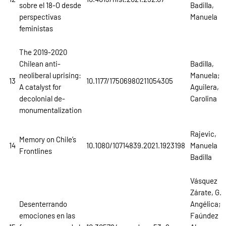
sobre el 18-O desde
Badilla,
perspectivas
Manuela
feministas
The 2019-2020
Chilean anti-
Badilla,
neoliberal uprising:
Manuela;
13
10.1177/17506980211054305
A catalyst for
Aguilera,
decolonial de-
Carolina
monumentalization
Rajevic,
Memory on Chile’s
14
10.1080/10714839.2021.1923198
Manuela
Frontlines
Badilla
Vásquez
Zárate, G.
Desenterrando
Angélica;
emociones en las
Faúndez