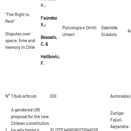
R.;
"The Right to
Faúndez
Rest"
X.;
Psicologia e Diritti
Gabriella
A
Disputes over
Umani
Scaduto
Besoain,
space, time and
C. &
memory in Chile
Hatibovic,
F.
N°
Título artículo
DOI
Autoras(es
A gendered UBI
Zuniga-
proposal for the new
Fajuri,
Chilean constitution
Alejandra;
1
(or why being a
10.1177/14680181211048126