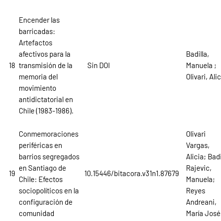
Encender las
barricadas:
Artefactos
afectivos para la
Badilla,
18
transmisión de la
Sin DOI
Manuela ;
memoria del
Olivari, Alic
movimiento
antidictatorial en
Chile (1983-1986).
Conmemoraciones
Olivari
periféricas en
Vargas,
barrios segregados
Alicia; Badi
en Santiago de
Rajevic,
19
10.15446/bitacora.v31n1.87679
Chile: Efectos
Manuela;
sociopolíticos en la
Reyes
configuración de
Andreani,
comunidad
María José