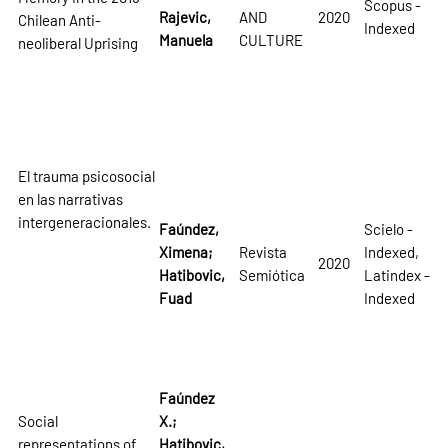
Scopus -
Rajevic,
AND
2020
Chilean Anti-
Indexed
Manuela
CULTURE
neoliberal Uprising
El trauma psicosocial
en las narrativas
intergeneracionales.
Faúndez,
Scielo -
Ximena;
Revista
Indexed,
2020
Hatibovic,
Semiótica
Latindex -
Fuad
Indexed
Faúndez
Social
X.;
representations of
Hatibovic,