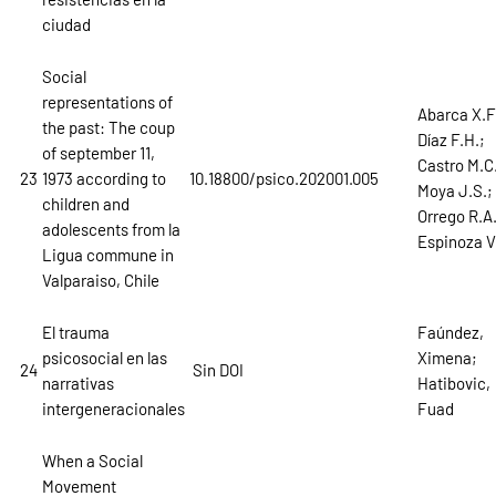
ciudad
Social
representations of
Abarca X.F
the past: The coup
Díaz F.H.;
of september 11,
Castro M.C
23
1973 according to
10.18800/psico.202001.005
Moya J.S.;
children and
Orrego R.A.
adolescents from la
Espinoza V
Ligua commune in
Valparaiso, Chile
El trauma
Faúndez,
psicosocial en las
Ximena;
24
Sin DOI
narrativas
Hatibovic,
intergeneracionales
Fuad
When a Social
Movement