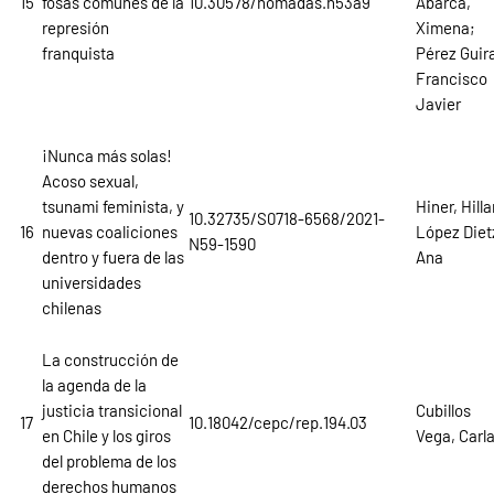
15
fosas comunes de la
10.30578/nomadas.n53a9
Abarca,
represión
Ximena;
franquista
Pérez Guir
Francisco
Javier
¡Nunca más solas!
Acoso sexual,
tsunami feminista, y
Hiner, Hilla
10.32735/S0718-6568/2021-
16
nuevas coaliciones
López Diet
N59-1590
dentro y fuera de las
Ana
universidades
chilenas
La construcción de
la agenda de la
justicia transicional
Cubillos
17
10.18042/cepc/rep.194.03
en Chile y los giros
Vega, Carl
del problema de los
derechos humanos