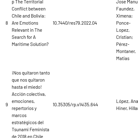
p The Territorial
Jose Manu
Conflict between
Faundez,
Chile and Bolivia:
Ximena;
8
Are Emotions
10.7440/res79.2022.04
Ponce-
Relevant in The
Lopez,
Search for A
Cristian;
Maritime Solution?
Pérez-
Montaner,
Matias
¡Nos quitaron tanto
que nos quitaron
hasta el miedo!
Acción colectiva,
emociones,
López, Ana
9
10.35305/rp.v14i35.644
repertorios y
Hiner, Hilla
marcos
estratégicos del
Tsunami Feminista
de 2018 en Chile