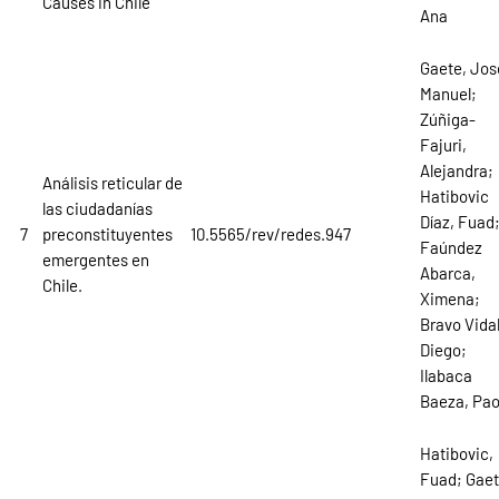
Causes in Chile
Ana
Gaete, Jos
Manuel;
Zúñiga-
Fajuri,
Alejandra;
Análisis reticular de
Hatibovic
las ciudadanías
Díaz, Fuad
7
preconstituyentes
10.5565/rev/redes.947
Faúndez
emergentes en
Abarca,
Chile.
Ximena;
Bravo Vidal
Diego;
Ilabaca
Baeza, Pao
Hatibovic,
Fuad; Gaet