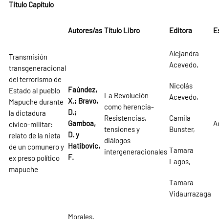
Titulo Capítulo
Autores/as
Título Libro
Editora
E
Alejandra
Transmisión
Acevedo,
transgeneracional
del terrorismo de
Nicolás
Faúndez,
Estado al pueblo
La Revolución
Acevedo,
X.; Bravo,
Mapuche durante
como herencia-
D.;
la dictadura
Resistencias,
Camila
Gamboa,
A
cívico-militar:
tensiones y
Bunster,
D. y
relato de la nieta
diálogos
Hatibovic,
de un comunero y
Tamara
intergeneracionales
F.
ex preso político
Lagos,
mapuche
Tamara
Vidaurrazaga
Morales,