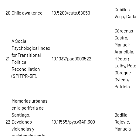
Cubillos
20
Chile awakened
10.5209/cuts.68059
Vega, Carl
Cárdenas
Castro,
A Social
Manuel;
Psychological Index
Arancibia,
for Transitional
21
10.1037/pac0000522
Héctor;
Political
Leihy, Pete
Reconciliation
Obreque
(SPITPR–5F).
Oviedo,
Patricia
Memorias urbanas
en la periferia de
Santiago.
Badilla
22
Develando
10.11565/pys.v34i1.309
Rajevic,
violencias y
Manuela
resistencias en la