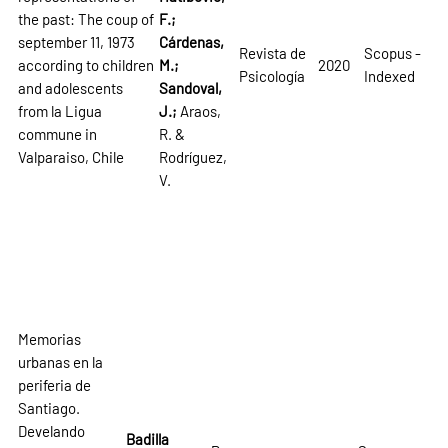
the past: The coup of
F.;
september 11, 1973
Cárdenas,
Revista de
Scopus -
according to children
M.;
2020
Psicología
Indexed
and adolescents
Sandoval,
from la Ligua
J.;
Araos,
commune in
R. &
Valparaiso, Chile
Rodríguez,
V.
Memorias
urbanas en la
periferia de
Santiago.
Develando
Badilla