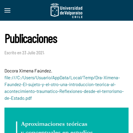
Skip to main content
Publicaciones
Escrito en
23 Julio 2021
.
Docora Ximena Faúndez.
file:///C:/Users/Usuario/AppData/Local/Temp/Dra-Ximena-
Faundez-El-sujeto-y-el-otro-una-introduccion-teorica-al-
acontecimiento-traumatico-Reflexiones-desde-el-terrorismo-
de-Estado.pdf