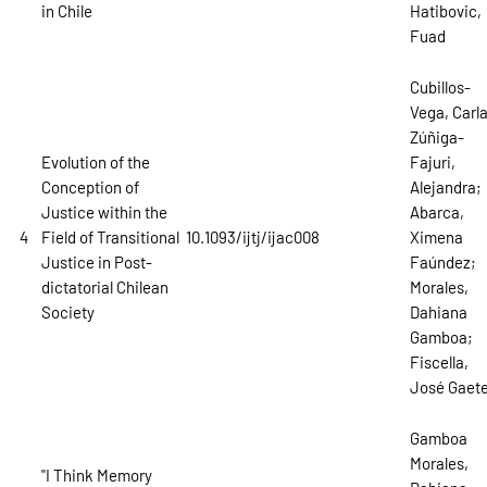
in Chile
Hatibovic,
Fuad
Cubillos-
Vega, Carla
Zúñiga-
Evolution of the
Fajuri,
Conception of
Alejandra;
Justice within the
Abarca,
4
Field of Transitional
10.1093/ijtj/ijac008
Ximena
Justice in Post-
Faúndez;
dictatorial Chilean
Morales,
Society
Dahiana
Gamboa;
Fiscella,
José Gaet
Gamboa
Morales,
"I Think Memory