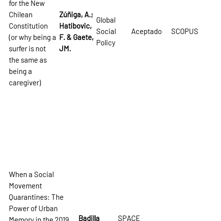
for the New
Chilean
Zúñiga, A.;
Global
Constitution
Hatibovic,
Social
Aceptado
SCOPUS
(or why being a
F. & Gaete,
Policy
surfer is not
JM.
the same as
being a
caregiver)
When a Social
Movement
Quarantines: The
Power of Urban
Badilla
SPACE
Memory in the 2019