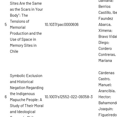
Dahiana;
Sites Are the Same
Berrios
as the Scars in Your
Castillo, Ib
Body": The
Faundez
Tensions of
5
10.1037/pac0000606
Abarca,
Memorial
Ximena;
Production and the
Bravo Vidal
Use of Space in
Diego;
Memory Sites in
Cordero
Chile
Contreras,
Mariana
Cárdenas
Symbolic Exclusion
Castro,
and Historical
Manuel;
Negation Regarding
Arancibia,
the Indigenous
6
10.1007/s12552-022-09358-3
Hector;
Mapuche People: A
Bahamond
Study of Their Moral
Joaquín;
and Ideological
Figueiredo