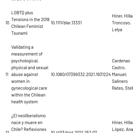
LGBTQ plus
Hiner, Hilla
Tensions in the 2018
10
10.1111/blar.13331
Troncoso,
Chilean Feminist
Lelya
Tsunami
Validating a
measurement of
psychological,
Cardenas
physical and sexual
Castro,
11
abuse against
10.1080/07399332.2021.1931224
Manuel;
women in
Salinero
gynecological care
Rates, Stel
within the Chilean
health system
¿El neoliberalismo
nace y muere en
Hiner, Hilla
Chile? Reflexiones
López, Ana
12
10.4013/hist.2021.252.07