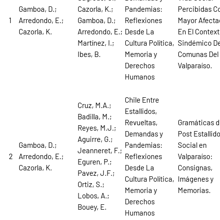
Gamboa, D.;
Cazorla, K.;
Pandemias:
Percibidas C
1
Arredondo, E.;
Gamboa, D.;
Reflexiones
Mayor Afecta
Cazorla, K.
Arredondo, E.;
Desde La
En El Contex
Martínez, I.;
Cultura Política,
Sindémico D
Ibes, B.
Memoria y
Comunas Del
Derechos
Valparaíso.
Humanos
Chile Entre
Cruz, M.A.;
Estallidos,
Badilla, M.;
Revueltas,
Gramáticas d
Reyes, M.J.;
Demandas y
Post Estallid
Aguirre, G.;
Gamboa, D.;
Pandemias:
Social en
Jeanneret, F.;
2
Arredondo, E.;
Reflexiones
Valparaíso:
Eguren, P.;
Cazorla, K.
Desde La
Consignas,
Pavez, J.F.;
Cultura Política,
Imágenes y
Ortiz, S.;
Memoria y
Memorias.
Lobos, A.;
Derechos
Bouey, E.
Humanos