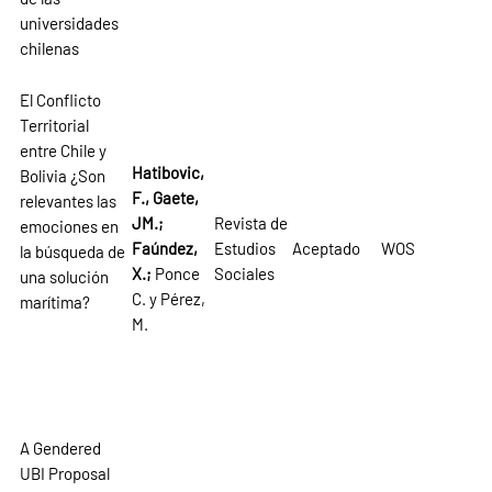
universidades
chilenas
El Conflicto
Territorial
entre Chile y
Hatibovic,
Bolivia ¿Son
F., Gaete,
relevantes las
JM.;
Revista de
emociones en
Faúndez,
Estudios
Aceptado
WOS
la búsqueda de
X.;
Ponce
Sociales
una solución
C. y Pérez,
marítima?
M.
A Gendered
UBI Proposal