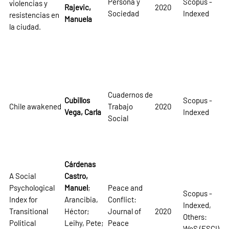
Persona y
Scopus -
violencias y
Rajevic,
2020
Sociedad
Indexed
resistencias en
Manuela
la ciudad.
Cuadernos de
Cubillos
Scopus -
Chile awakened
Trabajo
2020
Vega, Carla
Indexed
Social
Cárdenas
A Social
Castro,
Psychological
Manuel
;
Peace and
Scopus -
Index for
Arancibia,
Conflict:
Indexed,
Transitional
Héctor;
Journal of
2020
Others:
Political
Leihy, Pete;
Peace
WoS (ESCI)