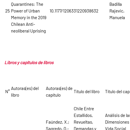
Quarantines: The
Badilla
25
Power of Urban
10.1177/1206331220938632
Rajevic,
Memory in the 2019
Manuela
Chilean Anti-
neoliberal Uprising
Libros y capítulos de libros
Autoras(es) del
Autoras(es) de
N°
Título del libro
Título del cap
libro
capítulo
Chile Entre
Estallidos,
Análisis de la
Faúndez, X.;
Revueltas,
Dimensiones 
Sagredo, O.;
Demandas y
Vida Social