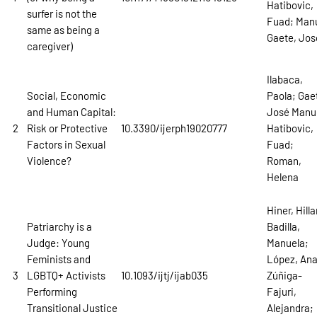
Hatibovic,
surfer is not the
Fuad; Man
same as being a
Gaete, Jos
caregiver)
Ilabaca,
Social, Economic
Paola; Gae
and Human Capital:
José Manu
2
Risk or Protective
10.3390/ijerph19020777
Hatibovic,
Factors in Sexual
Fuad;
Violence?
Roman,
Helena
Hiner, Hilla
Patriarchy is a
Badilla,
Judge: Young
Manuela;
Feminists and
López, Ana
3
LGBTQ+ Activists
10.1093/ijtj/ijab035
Zúñiga-
Performing
Fajuri,
Transitional Justice
Alejandra;